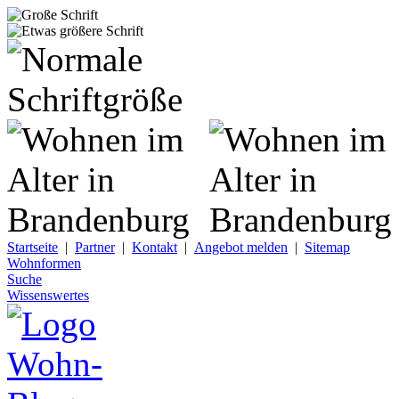
Startseite
|
Partner
|
Kontakt
|
Angebot melden
|
Sitemap
Wohnformen
Suche
Wissenswertes