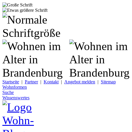
Startseite
|
Partner
|
Kontakt
|
Angebot melden
|
Sitemap
Wohnformen
Suche
Wissenswertes