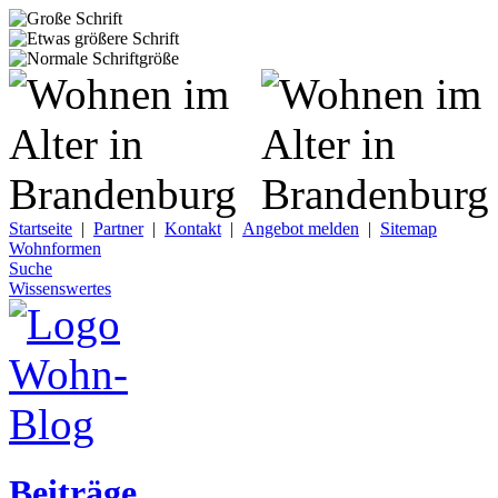
Startseite
|
Partner
|
Kontakt
|
Angebot melden
|
Sitemap
Wohnformen
Suche
Wissenswertes
Beiträge