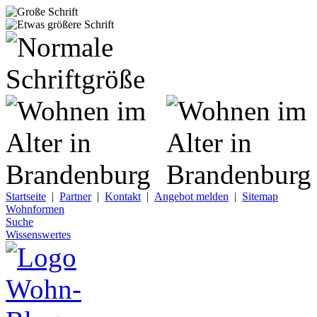
Startseite
|
Partner
|
Kontakt
|
Angebot melden
|
Sitemap
Wohnformen
Suche
Wissenswertes