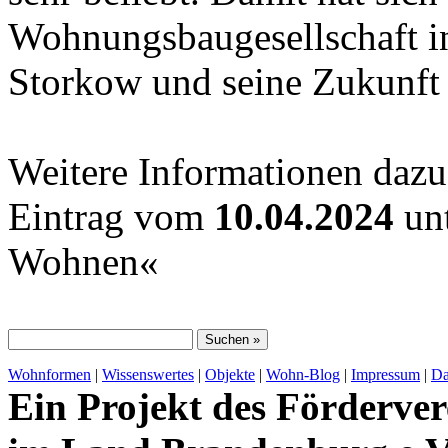
Wohnungsbaugesellschaft i
Storkow und seine Zukunft 
Weitere Informationen dazu
Eintrag vom
10.04.2024
unt
Wohnen«
Wohnformen
|
Wissenswertes
|
Objekte
|
Wohn-Blog
|
Impressum
|
Da
Ein Projekt des Förderver