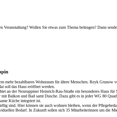
nden Veranstaltung? Wollen Sie etwas zum Thema beitragen? Dann sende
ppin
lem mehr bezahlbaren Wohnraum für ältere Menschen. Reyk Grunow von
ai soll das Haus eröffnet werden.
chtet an der Neuruppiner Heinrich-Rau-Straße ein besonderes Haus für
er mit Balkon und Bad samt Dusche. Dazu gibt es in jeder WG 80 Quad
ame Küche integriert ist.
rftig sind. Hier können sie auch wohnen bleiben, wenn der Pflegebedarf
ividuellen Bedarf. In Zukunft sollen sich 35 Mitarbeiterinnen um die 