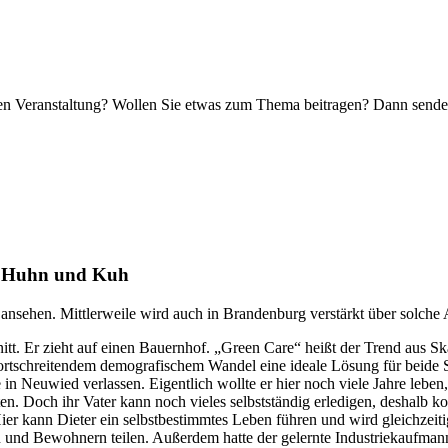
nden Veranstaltung? Wollen Sie etwas zum Thema beitragen? Dann sende
it Huhn und Kuh
ansehen. Mittlerweile wird auch in Brandenburg verstärkt über solche 
tt. Er zieht auf einen Bauernhof. „Green Care“ heißt der Trend aus Sk
fortschreitendem demografischem Wandel eine ideale Lösung für beide 
in Neuwied verlassen. Eigentlich wollte er hier noch viele Jahre lebe
en. Doch ihr Vater kann noch vieles selbstständig erledigen, deshalb ko
 kann Dieter ein selbstbestimmtes Leben führen und wird gleichzeitig u
und Bewohnern teilen. Außerdem hatte der gelernte Industriekaufmann n