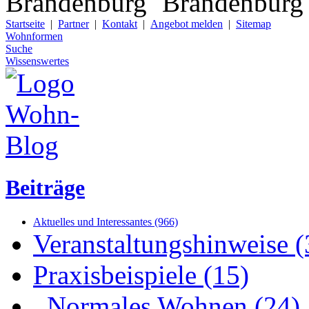
Startseite
|
Partner
|
Kontakt
|
Angebot melden
|
Sitemap
Wohnformen
Suche
Wissenswertes
Beiträge
Aktuelles und Interessantes (966)
Veranstaltungshinweise (
Praxisbeispiele (15)
Normales Wohnen (24)