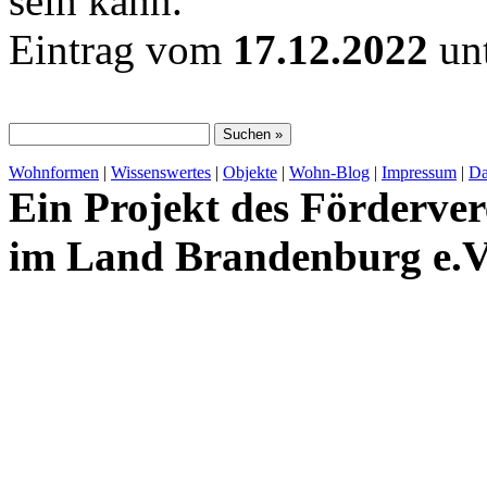
sein kann.
Eintrag vom
17.12.2022
unt
Wohnformen
|
Wissenswertes
|
Objekte
|
Wohn-Blog
|
Impressum
|
Da
Ein Projekt des Förderver
im Land Brandenburg e.V