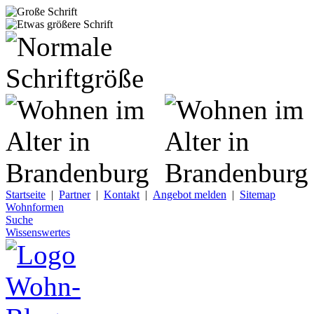
Startseite
|
Partner
|
Kontakt
|
Angebot melden
|
Sitemap
Wohnformen
Suche
Wissenswertes