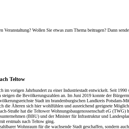
nden Veranstaltung? Wollen Sie etwas zum Thema beitragen? Dann sende
ach Teltow
h im vorigen Jahrhundert zu einer Industriestadt entwickelt. Seit 1990 s
n steigen die Bevölkerungszahlen an. Im Juni 2019 konnte der Bürger
bevölkerungsreichste Stadt im brandenburgischen Landkreis Potsdam-Mi
 auch die Älteren sich hier wohlfühlen und ausreichend geeignete Mög
ch-Straße hat die Teltower Wohnungsbaugenossenschaft eG (TWG) hier
sunternehmen (BBU) und der Minister für Infrastruktur und Landesp
mit erstmals nach Teltow ging.
ahlbarer Wohnraum für die wachsende Stadt geschaffen, sondern auch