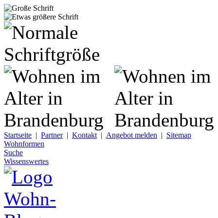
Startseite
|
Partner
|
Kontakt
|
Angebot melden
|
Sitemap
Wohnformen
Suche
Wissenswertes