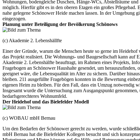
Wohnungen, bodengleiche Duschen, Hänge-WCs, Abstellräume und ei
möglich. Hierfür gibt es in den oberen Etagen ein großes Pflegebad.
nahe gelegene Schönower Heide machen lassen. In der Umgebung gibt 
eingezogen.
Planung unter Beteiligung der Bevölkerung Schönows
(c) Akademie 2. Lebenshällfte
Einer der Gründe, warum die Menschen heute so gerne im Heidehof 
das Projekt realisiert. Die Wohnungs- und Baugesellschaft kann auf E
Akademie 2. Lebenshälfte beauftragt, im Rahmen eines Projekts, Inf
Fragebogen an Schönower Haushalte gesendet, um herauszufinden, o
geeignet wäre, die Lebensqualität im Alter zu sichern. Darüber hin
bleiben. 211 ausgefüllte Fragebögen konnten in die Bewertung einbe
eigenen Heim zu bleiben. Für den Fall, dass ein Umzug notwendig w
Insgesamt wurde die Untersuchung zum Ausgangspunkt genommen, um v
bedarfsgerechteres Wohnumfeld.
Der Heidehof und das Bielefelder Modell
(c) WOBAU mbH Bernau
Um den Bedarfen der Schönower gerecht zu werden, wurde schließl
mbH Bernau hat die Bielefelder Kollegen besucht und sich konzeptuel
Mieterinnen und Mieter können auf die Hilfs- und Betreuungsangebote z