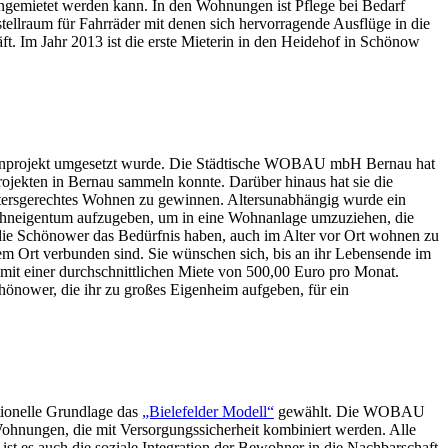
emietet werden kann. In den Wohnungen ist Pflege bei Bedarf
ellraum für Fahrräder mit denen sich hervorragende Ausflüge in die
. Im Jahr 2013 ist die erste Mieterin in den Heidehof in Schönow
Wohnprojekt umgesetzt wurde. Die Städtische WOBAU mbH Bernau hat
Projekten in Bernau sammeln konnte. Darüber hinaus hat sie die
altersgerechtes Wohnen zu gewinnen. Altersunabhängig wurde ein
Wohneigentum aufzugeben, um in eine Wohnanlage umzuziehen, die
 die Schönower das Bedürfnis haben, auch im Alter vor Ort wohnen zu
em Ort verbunden sind. Sie wünschen sich, bis an ihr Lebensende im
it einer durchschnittlichen Miete von 500,00 Euro pro Monat.
nower, die ihr zu großes Eigenheim aufgeben, für ein
ionelle Grundlage das
„Bielefelder Modell“
gewählt. Die WOBAU
Wohnungen, die mit Versorgungssicherheit kombiniert werden. Alle
ist es auch die soziale Integration der Bewohner in die Nachbarschaft