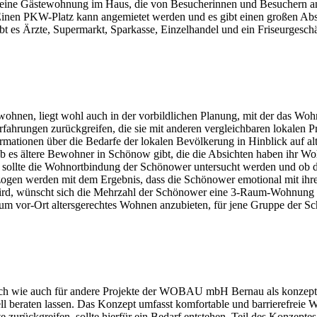
ne Gästewohnung im Haus, die von Besucherinnen und Besuchern ang
 Einen PKW-Platz kann angemietet werden und es gibt einen großen Abst
es Ärzte, Supermarkt, Sparkasse, Einzelhandel und ein Friseurgeschäft
wohnen, liegt wohl auch in der vorbildlichen Planung, mit der das 
rfahrungen zurückgreifen, die sie mit anderen vergleichbaren lokalen 
ormationen über die Bedarfe der lokalen Bevölkerung in Hinblick auf 
b es ältere Bewohner in Schönow gibt, die die Absichten haben ihr 
aus sollte die Wohnortbindung der Schönower untersucht werden und ob
zogen werden mit dem Ergebnis, dass die Schönower emotional mit ihr
ird, wünscht sich die Mehrzahl der Schönower eine 3-Raum-Wohnung m
or-Ort altersgerechtes Wohnen anzubieten, für jene Gruppe der Schö
ich wie auch für andere Projekte der WOBAU mbH Bernau als konzept
l beraten lassen. Das Konzept umfasst komfortable und barrierefreie 
urückgreifen, sollte hierfür ein Bedarf entstehen. Teil des Konzeptes 