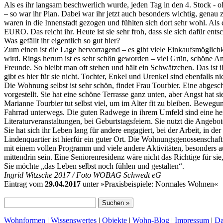
Als es ihr langsam beschwerlich wurde, jeden Tag in den 4. Stock - 
– so war ihr Plan. Dabei war ihr jetzt auch besonders wichtig, genau
waren in die Innenstadt gezogen und fühlten sich dort sehr wohl. Al
EURO. Das reicht ihr. Heute ist sie sehr froh, dass sie sich dafür ents
Was gefällt ihr eigentlich so gut hier?
Zum einen ist die Lage hervorragend – es gibt viele Einkaufsmöglichke
wird. Rings herum ist es sehr schön geworden – viel Grün, schöne Anla
Freunde. So bleibt man oft stehen und hält ein Schwätzchen. Das is
gibt es hier für sie nicht. Tochter, Enkel und Urenkel sind ebenfalls ni
Die Wohnung selbst ist sehr schön, findet Frau Tourbier. Eine abgesch
vorgestellt. Sie hat eine schöne Terrasse ganz unten, aber Angst hat sie
Marianne Tourbier tut selbst viel, um im Alter fit zu bleiben. Bewegun
Fahrrad unterwegs. Die guten Radwege in ihrem Umfeld sind eine hervo
Literaturveranstaltungen, bei Geburtstagsfeiern. Sie nutzt die Angeb
Sie hat sich ihr Leben lang für andere engagiert, bei der Arbeit, in de
Lindenquartier ist hierfür ein guter Ort. Die Wohnungsgenossenscha
mit einem vollen Programm und viele andere Aktivitäten, besonders a
mittendrin sein. Eine Seniorenresidenz wäre nicht das Richtige für sie,
Sie möchte „das Leben selbst noch fühlen und gestalten“.
Ingrid Witzsche 2017 / Foto WOBAG Schwedt eG
Eintrag vom
29.04.2017
unter »Praxisbeispiele: Normales Wohnen«
Wohnformen
|
Wissenswertes
|
Objekte
|
Wohn-Blog
|
Impressum
|
Da