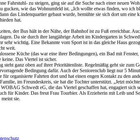
ohne Fahrstuhl- zu steigen, ging sie auf die Suche nach einer neuen 
 zu gucken, wie das Wohnumfeld ist. „Ich wollte etwas finden, wo ich b
s dann das Lindenquartier gebaut wurde, bemühte sie sich dort um ein
chieden hat.
iten, der Bus hält in der Nähe, der Bahnhof ist zu Fuß erreichbar. Auch
gen. Da sie durch ihre langjährige Arbeit im Kindergarten in Schwedt se
t ihr sehr wichtig. Eine Bekannte vom Sport ist in das gleiche Haus 
cht weit.
lossene Küche (das war eine ihrer Bedingungen), ein Bad mit Fenster, F
 keine. Das Viertel ist sicher.
g steht ganz oben auf ihrer Prioritätenliste. Regelmäßig geht sie zum G
rragende Bedingung dafür. Auch der Seniorenclub liegt nur 5 Minuten en
ote für organisierte Fahrten dort und hat einen engen Kontakt zu den an
r Familie, im Freundeskreis, sie hat die Tochter unterstützt. „Jetzt möch
ft WOBAG Schwedt eG, die das Viertel geschaffen hat, engagiert sich 
uch für Kinder. Das freut Frau Tourbier. Als Erzieherin mit Leib und S
 meint sie.
tenschutz