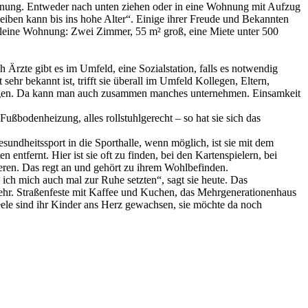
Wohnung. Entweder nach unten ziehen oder in eine Wohnung mit Aufzug
leiben kann bis ins hohe Alter“. Einige ihrer Freude und Bekannten
e kleine Wohnung: Zwei Zimmer, 55 m² groß, eine Miete unter 500
 Ärzte gibt es im Umfeld, eine Sozialstation, falls es notwendig
hr bekannt ist, trifft sie überall im Umfeld Kollegen, Eltern,
gezogen. Da kann man auch zusammen manches unternehmen. Einsamkeit
ußbodenheizung, alles rollstuhlgerecht – so hat sie sich das
esundheitssport in die Sporthalle, wenn möglich, ist sie mit dem
tfernt. Hier ist sie oft zu finden, bei den Kartenspielern, bei
deren. Das regt an und gehört zu ihrem Wohlbefinden.
te ich mich auch mal zur Ruhe setzten“, sagt sie heute. Das
sehr. Straßenfeste mit Kaffee und Kuchen, das Mehrgenerationenhaus
eele sind ihr Kinder ans Herz gewachsen, sie möchte da noch