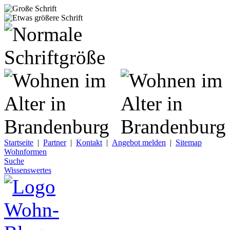
Startseite
|
Partner
|
Kontakt
|
Angebot melden
|
Sitemap
Wohnformen
Suche
Wissenswertes