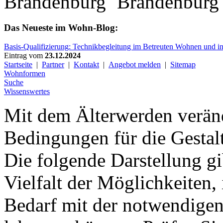
Das Neueste im Wohn-Blog:
Basis-Qualifizierung: Technikbegleitung im Betreuten Wohnen und in
Eintrag vom
23.12.2024
Startseite
|
Partner
|
Kontakt
|
Angebot melden
|
Sitemap
Wohnformen
Suche
Wissenswertes
Mit dem Älterwerden verän
Bedingungen für die Gestal
Die folgende Darstellung gi
Vielfalt der Möglichkeiten,
Bedarf mit der notwendige