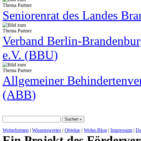
Seniorenrat des Landes Br
Verband Berlin-Brandenbu
e.V. (BBU)
Allgemeiner Behindertenve
(ABB)
Wohnformen
|
Wissenswertes
|
Objekte
|
Wohn-Blog
|
Impressum
|
Da
Ein Projekt des Förderver