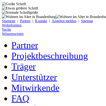
Startseite
|
Partner
|
Kontakt
|
Angebot melden
|
Sitemap
Wohnformen
Suche
Wissenswertes
Partner
Projektbeschreibung
Träger
Unterstützer
Mitwirkende
FAQ