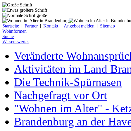
Startseite
|
Partner
|
Kontakt
|
Angebot melden
|
Sitemap
Wohnformen
Suche
Wissenswertes
Veränderte Wohnansprüch
Aktivitäten im Land Bra
Die Technik-Spürnasen
Nachgefragt vor Ort
"Wohnen im Alter" - Ket
Brandenburg an der Have