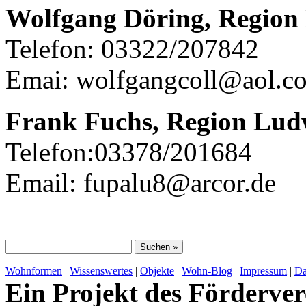
Wolfgang Döring, Region 
Telefon: 03322/207842
Emai: wolfgangcoll@aol.c
Frank Fuchs, Region Ludw
Telefon:03378/201684
Email: fupalu8@arcor.de
Wohnformen
|
Wissenswertes
|
Objekte
|
Wohn-Blog
|
Impressum
|
Da
Ein Projekt des Förderver