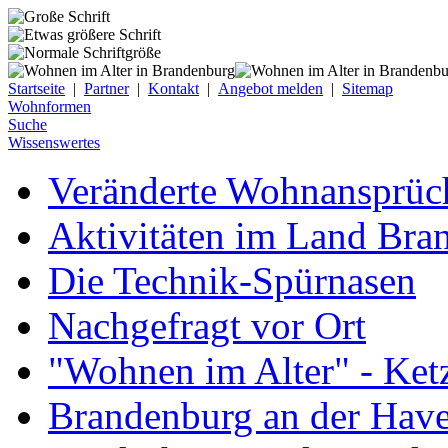
Startseite
|
Partner
|
Kontakt
|
Angebot melden
|
Sitemap
Wohnformen
Suche
Wissenswertes
Veränderte Wohnansprüch
Aktivitäten im Land Bra
Die Technik-Spürnasen
Nachgefragt vor Ort
"Wohnen im Alter" - Ket
Brandenburg an der Have