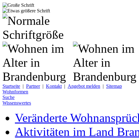
Startseite
|
Partner
|
Kontakt
|
Angebot melden
|
Sitemap
Wohnformen
Suche
Wissenswertes
Veränderte Wohnansprüch
Aktivitäten im Land Bra