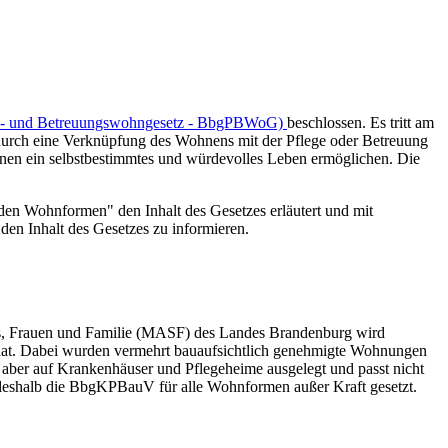
ge- und Betreuungswohngesetz - BbgPBWoG)
beschlossen. Es tritt am
n durch eine Verknüpfung des Wohnens mit der Pflege oder Betreuung
 ihnen ein selbstbestimmtes und würdevolles Leben ermöglichen. Die
nden Wohnformen" den Inhalt des Gesetzes erläutert und mit
den Inhalt des Gesetzes zu informieren.
les, Frauen und Familie (MASF) des Landes Brandenburg wird
t hat. Dabei wurden vermehrt bauaufsichtlich genehmigte Wohnungen
aber auf Krankenhäuser und Pflegeheime ausgelegt und passt nicht
eshalb die BbgKPBauV für alle Wohnformen außer Kraft gesetzt.