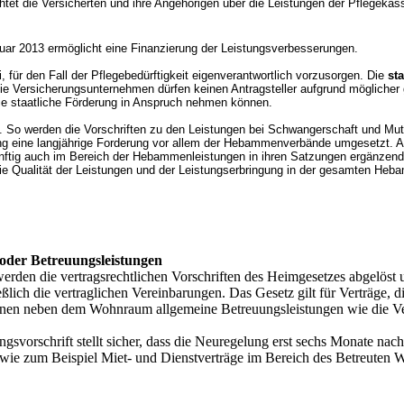
tet die Versicherten und ihre Angehörigen über die Leistungen der Pflegekasse
ar 2013 ermöglicht eine Finanzierung der Leistungsverbesserungen.
 für den Fall der Pflegebedürftigkeit eigenverantwortlich vorzusorgen. Die
st
 Versicherungsunternehmen dürfen keinen Antragsteller aufgrund möglicher 
die staatliche Förderung in Anspruch nehmen können.
. So werden die Vorschriften zu den Leistungen bei Schwangerschaft und Mu
ung eine langjährige Forderung vor allem der Hebammenverbände umgesetzt. A
nftig auch im Bereich der Hebammenleistungen in ihren Satzungen ergänzend
e Qualität der Leistungen und der Leistungserbringung in der gesamten Heba
oder Betreuungsleistungen
erden die vertragsrechtlichen Vorschriften des Heimgesetzes abgelöst
eßlich die vertraglichen Vereinbarungen. Das Gesetz gilt für Verträge,
nen neben dem Wohnraum allgemeine Betreuungsleistungen wie die Verm
gsvorschrift stellt sicher, dass die Neuregelung erst sechs Monate nac
wie zum Beispiel Miet- und Dienstverträge im Bereich des Betreuten Wo