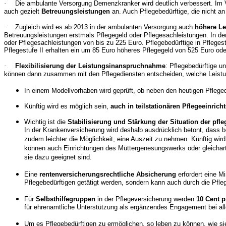
·
Die ambulante Versorgung Demenzkranker wird deutlich verbessert. Im Vo
auch gezielt
Betreuungsleistungen
an. Auch Pflegebedürftige, die nicht a
·
Zugleich wird es ab 2013 in der ambulanten Versorgung auch
höhere Le
Betreuungsleistungen erstmals Pflegegeld oder Pflegesachleistungen. In den
oder Pflegesachleistungen von bis zu 225 Euro. Pflegebedürftige in Pfleges
Pflegestufe II erhalten ein um 85 Euro höheres Pflegegeld von 525 Euro od
·
Flexibilisierung der Leistungsinanspruchnahme
: Pflegebedürftige 
können dann zusammen mit den Pflegediensten entscheiden, welche Leist
In einem Modellvorhaben wird geprüft, ob neben den heutigen Pfleg
Künftig wird es möglich sein,
auch in teilstationären Pflegeeinric
Wichtig ist die
Stabilisierung und Stärkung der Situation der pf
In der Krankenversicherung wird deshalb ausdrücklich betont, dass
zudem leichter die Möglichkeit, eine Auszeit zu nehmen. Künftig wir
können auch Einrichtungen des Müttergenesungswerks oder gleichartig
sie dazu geeignet sind.
Eine
rentenversicherungsrechtliche Absicherung
erfordert eine M
Pflegebedürftigen getätigt werden, sondern kann auch durch die Pfle
Für
Selbsthilfegruppen
in der Pflegeversicherung werden
10 Cent p
für ehrenamtliche Unterstützung als ergänzendes Engagement bei al
Um es Pflegebedürftigen zu ermöglichen, so leben zu können, wie 