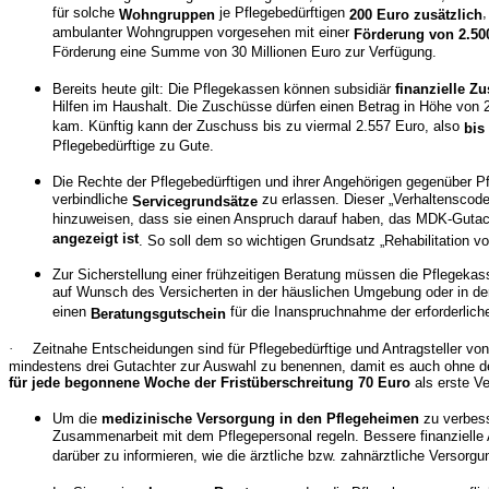
für solche
je Pflegebedürftigen
,
Wohngruppen
200 Euro zusätzlich
ambulanter Wohngruppen vorgesehen mit einer
Förderung von 2.50
Förderung eine Summe von 30 Millionen Euro zur Verfügung.
Bereits heute gilt: Die Pflegekassen können subsidiär
finanzielle 
Hilfen im Haushalt. Die Zuschüsse dürfen einen Betrag in Höhe von
kam. Künftig kann der Zuschuss bis zu viermal 2.557 Euro, also
bis
Pflegebedürftige zu Gute.
Die Rechte der Pflegebedürftigen und ihrer Angehörigen gegenüber P
verbindliche
zu erlassen. Dieser „Verhaltenscode
Servicegrundsätze
hinzuweisen, dass sie einen Anspruch darauf haben, das MDK-Gut
angezeigt ist
. So soll dem so wichtigen Grundsatz „Rehabilitation v
Zur Sicherstellung einer frühzeitigen Beratung müssen die Pflegekas
auf Wunsch des Versicherten in der häuslichen Umgebung oder in der 
einen
für die Inanspruchnahme der erforderliche
Beratungsgutschein
·
Zeitnahe Entscheidungen sind für Pflegebedürftige und Antragsteller vo
mindestens drei Gutachter zur Auswahl zu benennen, damit es auch ohne
für jede begonnene Woche der Fristüberschreitung 70 Euro
als erste Ve
Um die
medizinische Versorgung in den Pflegeheimen
zu verbess
Zusammenarbeit mit dem Pflegepersonal regeln. Bessere finanzielle 
darüber zu informieren, wie die ärztliche bzw. zahnärztliche Versorgun