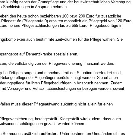
ste künftig neben der Grundpflege und der hauswirtschaftlichen Versorgung
als Sachleistungen in Anspruch nehmen.
eben den heute schon beziehbaren 100 bzw. 200 Euro für zusätzliche
Pflegestufe (Pflegestufe 0) erhalten monatlich ein Pflegegeld von 120 Euro
Euro höhere Pflegesachleistungen bis zu 665 Euro. Pflegebedürftige in
ungskomplexen auch bestimmte Zeitvolumen für die Pflege wählen. Sie
ngsangebot auf Demenzkranke spezialisieren.
en, die vollständig von der Pflegeversicherung finanziert werden.
egebedürftigen sorgen und manchmal mit der Situation überfordert sind.
Belange pflegender Angehöriger berücksichtigt werden. Sie erhalten
inderungspflege für ihren Pflegebedürftigen in Anspruch nehmen. Zudem
 mit Vorsorge- und Rehabilitationsleistungen einbezogen werden, soweit
llen muss dieser Pflegeaufwand zukünftig nicht allein für einen
 Pflegeversicherung, bereitgestellt. Klargestellt wird zudem, dass auch
n Aufwandentschädigungen gezahlt werden können.
n Betreuung zusätzlich
gefördert
. Unter bestimmten Umständen gibt es