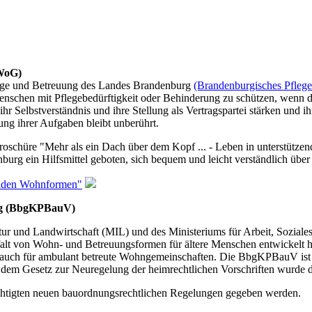
BWoG)
lege und Betreuung des Landes Brandenburg
(Brandenburgisches Pfle
n Menschen mit Pflegebedürftigkeit oder Behinderung zu schützen, wen
 ihr Selbstverständnis und ihre Stellung als Vertragspartei stärken und
ung ihrer Aufgaben bleibt unberührt.
Broschüre "Mehr als ein Dach über dem Kopf ... - Leben in unterstütze
rg ein Hilfsmittel geboten, sich bequem und leicht verständlich über 
zenden Wohnformen"
ng (BbgKPBauV)
tur und Landwirtschaft (MIL) und des Ministeriums für Arbeit, Sozia
ielfalt von Wohn- und Betreuungsformen für ältere Menschen entwickel
 auch für ambulant betreute Wohngemeinschaften. Die BbgKPBauV ist 
m Gesetz zur Neuregelung der heimrechtlichen Vorschriften wurde d
chtigten neuen bauordnungsrechtlichen Regelungen gegeben werden.