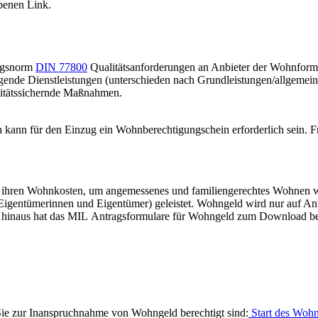
benen Link.
ungsnorm
DIN 77800
Qualitätsanforderungen an Anbieter der Wohnform
ngende Dienstleistungen (unterschieden nach Grundleistungen/allgeme
litätssichernde Maßnahmen.
ann für den Einzug ein Wohnberechtigungschein erforderlich sein. Fra
hren Wohnkosten, um angemessenes und familiengerechtes Wohnen wirt
Eigentümerinnen und Eigentümer) geleistet. Wohngeld wird nur auf Antra
 hinaus hat das MIL Antragsformulare für Wohngeld zum Download bere
Sie zur Inanspruchnahme von Wohngeld berechtigt sind:
Start des Wohn