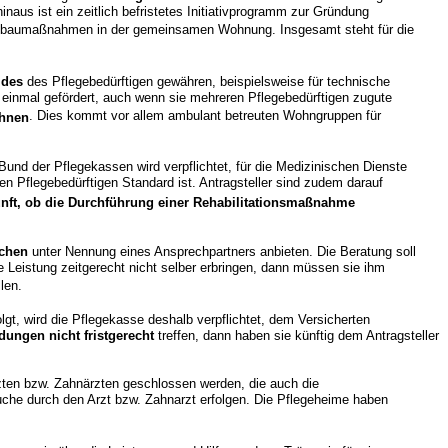
us ist ein zeitlich befristetes Initiativprogramm zur Gründung
mbaumaßnahmen in der gemeinsamen Wohnung. Insgesamt steht für die
ldes
des Pflegebedürftigen gewähren, beispielsweise für technische
einmal gefördert, auch wenn sie mehreren Pflegebedürftigen zugute
. Dies kommt vor allem ambulant betreuten Wohngruppen für
ohnen
nd der Pflegekassen wird verpflichtet, für die Medizinischen Dienste
n Pflegebedürftigen Standard ist. Antragsteller sind zudem darauf
nft, ob die Durchführung einer Rehabilitationsmaßnahme
ochen
unter Nennung eines Ansprechpartners anbieten. Die Beratung soll
e Leistung zeitgerecht nicht selber erbringen, dann müssen sie ihm
len.
gt, wird die Pflegekasse deshalb verpflichtet, dem Versicherten
ungen nicht fristgerecht
treffen, dann haben sie künftig dem Antragsteller
ten bzw. Zahnärzten geschlossen werden, die auch die
uche durch den Arzt bzw. Zahnarzt erfolgen. Die Pflegeheime haben