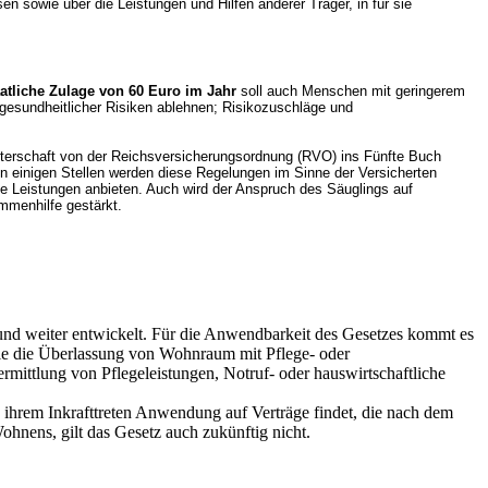
n sowie über die Leistungen und Hilfen anderer Träger, in für sie
aatliche Zulage von 60 Euro im Jahr
soll auch Menschen mit geringerem
gesundheitlicher Risiken ablehnen; Risikozuschläge und
tterschaft von der Reichsversicherungsordnung (RVO) ins Fünfte Buch
n einigen Stellen werden diese Regelungen im Sinne der Versicherten
e Leistungen anbieten. Auch wird der Anspruch des Säuglings auf
mmenhilfe gestärkt.
 und weiter entwickelt. Für die Anwendbarkeit des Gesetzes kommt es
 die die Überlassung von Wohnraum mit Pflege- oder
ittlung von Pflegeleistungen, Notruf- oder hauswirtschaftliche
h ihrem Inkrafttreten Anwendung auf Verträge findet, die nach dem
hnens, gilt das Gesetz auch zukünftig nicht.