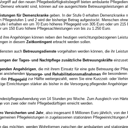
rgriff auf den neuen Pflegebedürftigkeitsbegriff bieten ambulante Pflegedien
n Demenz erkrankt sind, können auf sie ausgerichtete Betreuungsleistungen 
istungen für Demenzkranke
geben. In der Stufe 0 erhalten Demenzkranke n
 Pflegestufen 1 und 2 wird der bisherige Betrag aufgestockt. Menschen ohne 
tufe I erhalten ein um 70 Euro höheres Pflegegeld von 305 Euro oder um 215 
er um 150 Euro höhere Pflegesachleistungen von bis zu 1.250 Euro.
und ihre Angehörigen können neben den heutigen verrichtungsbezogenen Leist
ungen in diesem
Zeitkontingent
erbracht werden sollen.
ediensten auch
Betreuungsdienste
vorgehalten werden können, die ihr Leistu
htungen
der Tages- und Nachtpflege zusätzliche Betreuungskräfte
einzusetz
legenden Angehörigen
, die mit ihrem Einsatz für eine gute Betreuung der Pfl
 bei anstehenden
die besonderen 
Vorsorge- und Rehabilitationsmaßnahmen
d das
zur Hälfte weitergezahlt, wenn Sie eine Kurzzeit- oder Verh
Pflegegeld
e Einrichtungen stärker als bisher in die Versorgung pflegender Angehöriger
indestpflegeaufwendung von 14 Stunden pro Woche. Zum Ausgleich von Härtefä
ge von zwei oder mehr Pflegebedürftigen erreicht werden.
ro Versicherten und Jahr
, also insgesamt 8 Millionen Euro jährlich, von der
lgemeinen Pflegeleistungen in zugelassenen stationären Pflegeeinrichtunge
sie das möchten, werden Wohnformen zwischen der ambulanten und stationäre