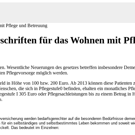
it Pflege und Betreuung
schriften für das Wohnen mit Pf
n. Wesentliche Neuerungen des gesetzes betreffen insbesondere Demen
erten Pflegevorsorge möglich werden.
eld in Höhe von 100 bzw. 200 Euro. Ab 2013 können diese Patienten zu
nschen, die sich in Pflegestufe0 befinden, ehalten ein monatliches Pf
egestufe I 305 Euro oder Pflegesachleistungen bis zu einem Betrag in
o.
egeversicherung werden bedarfsgerechter auf die besonderen Bedürfnisse deme
für ein selbständiges und selbstbestimmtes Leben bekommen und soweit wie 
ickelt. Das bedeutet im Einzelnen: