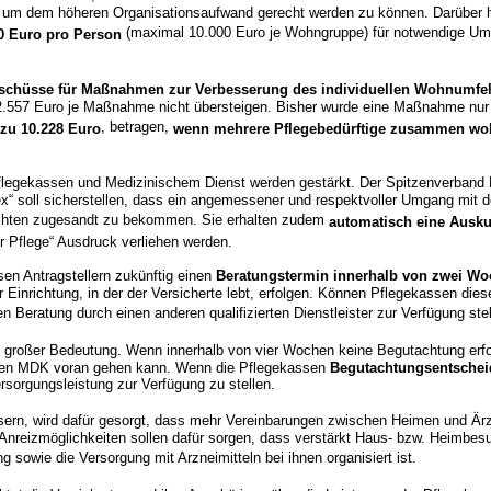
 um dem höheren Organisationsaufwand gerecht werden zu können. Darüber hina
(maximal 10.000 Euro je Wohngruppe) für notwendige U
0 Euro pro Person
Zuschüsse für Maßnahmen zur Verbesserung des individuellen Wohnumfe
 2.557 Euro je Maßnahme nicht übersteigen. Bisher wurde eine Maßnahme nur 
, betragen,
 zu 10.228 Euro
wenn mehrere Pflegebedürftige zusammen w
flegekassen und Medizinischem Dienst werden gestärkt. Der Spitzenverband Bu
x“ soll sicherstellen, dass ein angemessener und respektvoller Umgang mit de
achten zugesandt zu bekommen. Sie erhalten zudem
automatisch eine Ausku
or Pflege“ Ausdruck verliehen werden.
sen Antragstellern zukünftig einen
Beratungstermin innerhalb von zwei W
Einrichtung, in der der Versicherte lebt, erfolgen. Können Pflegekassen dies
n Beratung durch einen anderen qualifizierten Dienstleister zur Verfügung stel
n großer Bedeutung. Wenn innerhalb von vier Wochen keine Begutachtung erfol
 den MDK voran gehen kann. Wenn die Pflegekassen
Begutachtungsentscheid
rsorgungsleistung zur Verfügung zu stellen.
ern, wird dafür gesorgt, dass mehr Vereinbarungen zwischen Heimen und Ärz
Anreizmöglichkeiten sollen dafür sorgen, dass verstärkt Haus- bzw. Heimbes
g sowie die Versorgung mit Arzneimitteln bei ihnen organisiert ist.