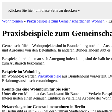
Klicken Sie hier, um diese Seite zu drucken »
Wohnformen
»
Praxisbeispiele zum Gemeinschaftlichen Wohnen
» Ei
Praxisbeispiele zum Gemeinsch
Gemeinschaftliche Wohnprojekte sind in Brandenburg noch die Ausnah
und Ausdauer von den Beteiligten. In anderen Bundesländern gibt es
Beispiele, durch die man sich Anregung holen kann, sind deshalb bes
zum Austausch bekommen.
Beispiele im Wohnblog
Im Wohnblog werden
Praxisbeispiele
aus Brandenburg vorgestellt. D
Erfahrungsaustausch voranbringen.
Könnte das eine Wohnform für Sie sein?
Unter diesem Motto hat das Landesamt für Bauen und Verkehr Beispiele
Interessierten einen genauen Einblick in vielfältige Aspekte der W
Netzwerkagentur Generationenwohnen in Berlin
In Berlin gibt es seit 2008 bei der Stattbau Stadtentwicklungsgesell