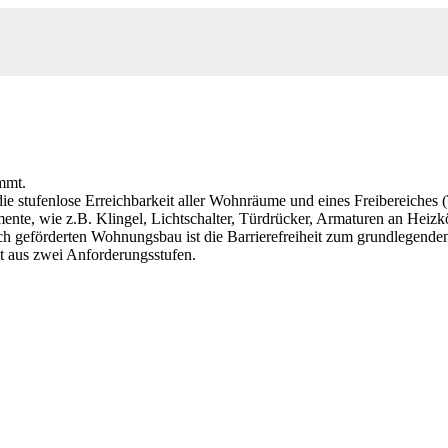
mmt.
die stufenlose Erreichbarkeit aller Wohnräume und eines Freibereiches 
nte, wie z.B. Klingel, Lichtschalter, Türdrücker, Armaturen an Heiz
ich geförderten Wohnungsbau ist die Barrierefreiheit zum grundlegende
ht aus zwei Anforderungsstufen.