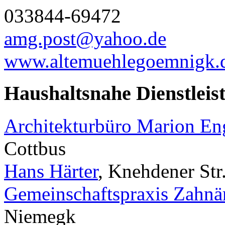
033844-69472
amg.post@yahoo.de
www.altemuehlegoemnigk.
Haushaltsnahe Dienstleis
Architekturbüro Marion E
Cottbus
Hans Härter
, Knehdener Str
Gemeinschaftspraxis Zahnä
Niemegk