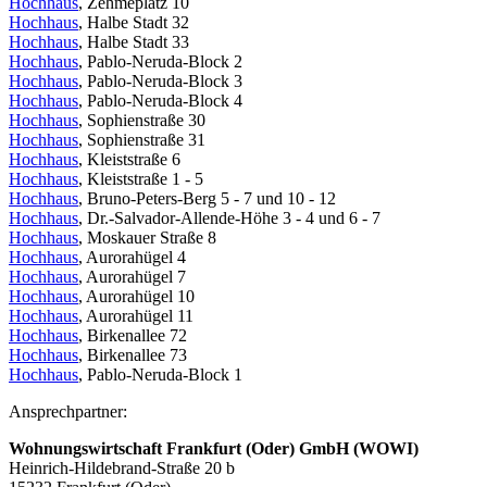
Hochhaus
, Zehmeplatz 10
Hochhaus
, Halbe Stadt 32
Hochhaus
, Halbe Stadt 33
Hochhaus
, Pablo-Neruda-Block 2
Hochhaus
, Pablo-Neruda-Block 3
Hochhaus
, Pablo-Neruda-Block 4
Hochhaus
, Sophienstraße 30
Hochhaus
, Sophienstraße 31
Hochhaus
, Kleiststraße 6
Hochhaus
, Kleiststraße 1 - 5
Hochhaus
, Bruno-Peters-Berg 5 - 7 und 10 - 12
Hochhaus
, Dr.-Salvador-Allende-Höhe 3 - 4 und 6 - 7
Hochhaus
, Moskauer Straße 8
Hochhaus
, Aurorahügel 4
Hochhaus
, Aurorahügel 7
Hochhaus
, Aurorahügel 10
Hochhaus
, Aurorahügel 11
Hochhaus
, Birkenallee 72
Hochhaus
, Birkenallee 73
Hochhaus
, Pablo-Neruda-Block 1
Ansprechpartner:
Wohnungswirtschaft Frankfurt (Oder) GmbH (WOWI)
Heinrich-Hildebrand-Straße 20 b