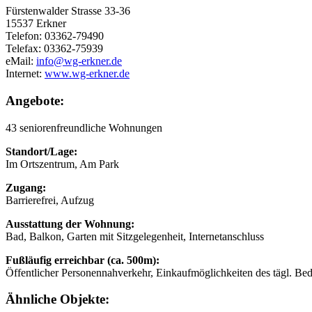
Fürstenwalder Strasse 33-36
15537 Erkner
Telefon: 03362-79490
Telefax: 03362-75939
eMail:
info@wg-erkner.de
Internet:
www.wg-erkner.de
Angebote:
43 seniorenfreundliche Wohnungen
Standort/Lage:
Im Ortszentrum, Am Park
Zugang:
Barrierefrei, Aufzug
Ausstattung der Wohnung:
Bad, Balkon, Garten mit Sitzgelegenheit, Internetanschluss
Fußläufig erreichbar (ca. 500m):
Öffentlicher Personennahverkehr, Einkaufmöglichkeiten des tägl. Bed
Ähnliche Objekte: