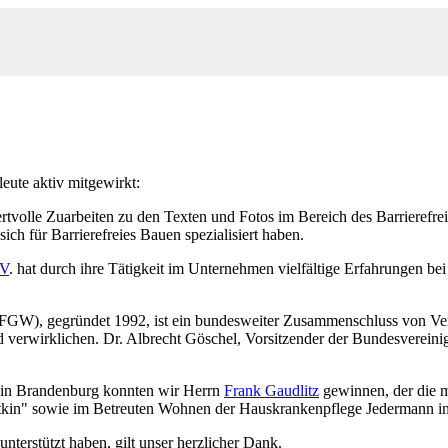
leute aktiv mitgewirkt:
wertvolle Zuarbeiten zu den Texten und Fotos im Bereich des Barriere
ich für Barrierefreies Bauen spezialisiert haben.
.V
. hat durch ihre Tätigkeit im Unternehmen vielfältige Erfahrungen b
(FGW), gegründet 1992, ist ein bundesweiter Zusammenschluss von Ver
verwirklichen. Dr. Albrecht Göschel, Vorsitzender der Bundesvereinigun
n in Brandenburg konnten wir Herrn
Frank Gaudlitz
gewinnen, der die 
Zetkin" sowie im Betreuten Wohnen der Hauskrankenpflege Jedermann
nterstützt haben, gilt unser herzlicher Dank.