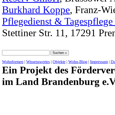
Burkhard Koppe
, Franz-Wi
Pflegedienst & Tagespfleg
Stettiner Str. 11, 17291 Pre
Wohnformen
|
Wissenswertes
|
Objekte
|
Wohn-Blog
|
Impressum
|
Da
Ein Projekt des Förderver
im Land Brandenburg e.V