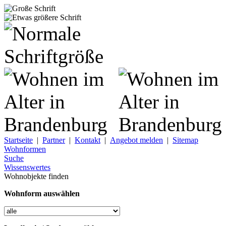
Startseite
|
Partner
|
Kontakt
|
Angebot melden
|
Sitemap
Wohnformen
Suche
Wissenswertes
Wohnobjekte finden
Wohnform auswählen