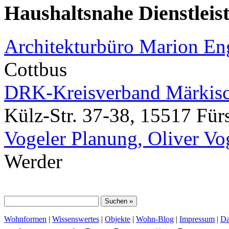
Haushaltsnahe Dienstleis
Architekturbüro Marion E
Cottbus
DRK-Kreisverband Märkisc
Külz-Str. 37-38, 15517 Für
Vogeler Planung, Oliver Vo
Werder
Wohnformen
|
Wissenswertes
|
Objekte
|
Wohn-Blog
|
Impressum
|
Da