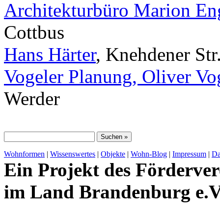
Architekturbüro Marion E
Cottbus
Hans Härter
, Knehdener Str
Vogeler Planung, Oliver Vo
Werder
Wohnformen
|
Wissenswertes
|
Objekte
|
Wohn-Blog
|
Impressum
|
Da
Ein Projekt des Förderver
im Land Brandenburg e.V