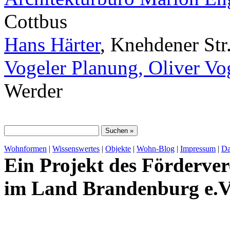
Cottbus
Hans Härter
, Knehdener Str
Vogeler Planung, Oliver Vo
Werder
Wohnformen
|
Wissenswertes
|
Objekte
|
Wohn-Blog
|
Impressum
|
Da
Ein Projekt des Förderver
im Land Brandenburg e.V