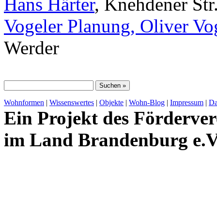
Hans Härter
, Knehdener Str
Vogeler Planung, Oliver Vo
Werder
Wohnformen
|
Wissenswertes
|
Objekte
|
Wohn-Blog
|
Impressum
|
Da
Ein Projekt des Förderver
im Land Brandenburg e.V