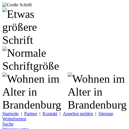
Startseite
|
Partner
|
Kontakt
|
Angebot melden
|
Sitemap
Wohnformen
Suche