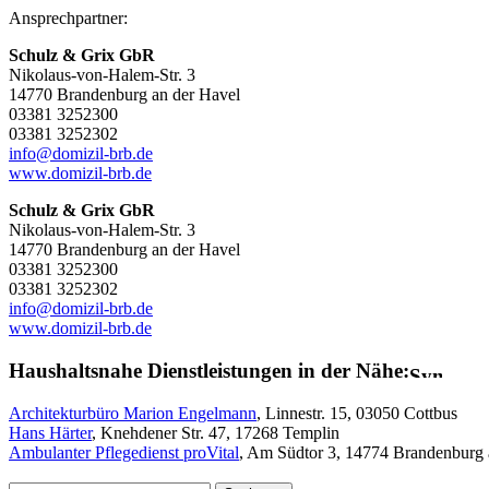
Ansprechpartner:
Schulz & Grix GbR
Nikolaus-von-Halem-Str. 3
14770 Brandenburg an der Havel
03381 3252300
03381 3252302
info@domizil-brb.de
www.domizil-brb.de
Schulz & Grix GbR
Nikolaus-von-Halem-Str. 3
14770 Brandenburg an der Havel
03381 3252300
03381 3252302
info@domizil-brb.de
www.domizil-brb.de
Haushaltsnahe Dienstleistungen in der Nähe:
Architekturbüro Marion Engelmann
, Linnestr. 15, 03050 Cottbus
Hans Härter
, Knehdener Str. 47, 17268 Templin
Ambulanter Pflegedienst proVital
, Am Südtor 3, 14774 Brandenburg 