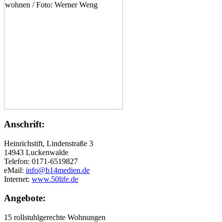
Anschrift:
Heinrichstift, Lindenstraße 3
14943 Luckenwalde
Telefon: 0171-6519827
eMail:
info@b14medien.de
Internet:
www.50life.de
Angebote:
15 rollstuhlgerechte Wohnungen