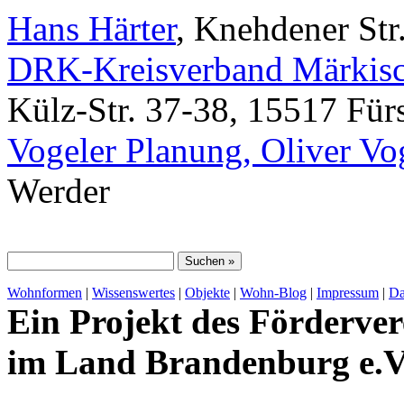
Hans Härter
, Knehdener Str
DRK-Kreisverband Märkisc
Külz-Str. 37-38, 15517 Für
Vogeler Planung, Oliver Vo
Werder
Wohnformen
|
Wissenswertes
|
Objekte
|
Wohn-Blog
|
Impressum
|
Da
Ein Projekt des Förderver
im Land Brandenburg e.V