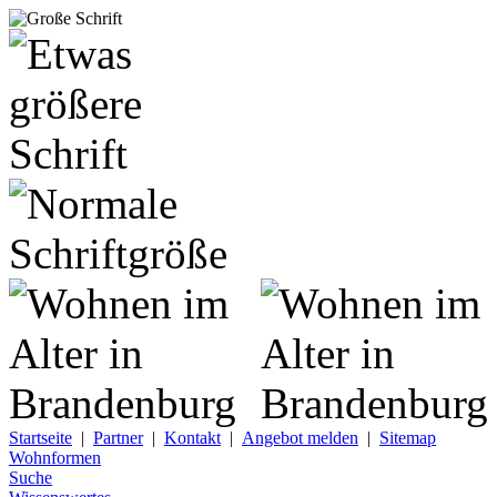
Startseite
|
Partner
|
Kontakt
|
Angebot melden
|
Sitemap
Wohnformen
Suche