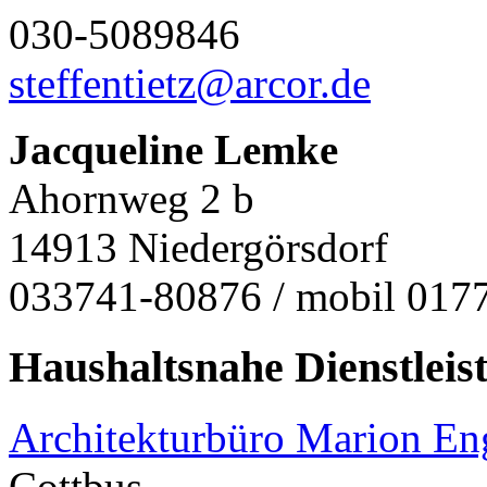
030-5089846
steffentietz@arcor.de
Jacqueline Lemke
Ahornweg 2 b
14913 Niedergörsdorf
033741-80876 / mobil 017
Haushaltsnahe Dienstleis
Architekturbüro Marion E
Cottbus