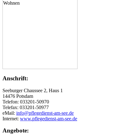
Anschrift:
Seeburger Chaussee 2, Haus 1
14476 Potsdam
Telefon: 033201-50970
Telefax: 033201-50977
eMail:
info@pflegedienst-am-see.de
Internet:
www.pflegedienst-am-see.de
Angebote: