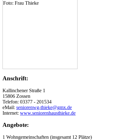
Anschrift:
Kallinchener Straße 1
15806 Zossen
Telefon: 03377 - 201534
eMail:
seniorenwg-thieke@gmx.de
Internet:
www.seniorenhausthieke.de
Angebote:
1 Wohngemeinschaften (insgesamt 12 Plätze)