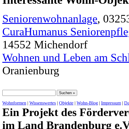
Seniorenwohnanlage
, 0325
CuraHumanus Seniorenpfle
14552 Michendorf
Wohnen und Leben am Sch
Oranienburg
Wohnformen
|
Wissenswertes
|
Objekte
|
Wohn-Blog
|
Impressum
|
Da
Ein Projekt des Förderver
im Land Brandenburg e.V