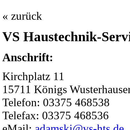
« zurück
VS Haustechnik-Ser
Anschrift:
Kirchplatz 11
15711 Königs Wusterhause
Telefon: 03375 468538
Telefax: 03375 468536
eMail:
adamski@vs-hts.de