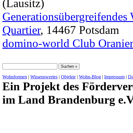
(Lausitz)
Generationsübergreifendes
Quartier
, 14467 Potsdam
domino-world Club Oranie
Wohnformen
|
Wissenswertes
|
Objekte
|
Wohn-Blog
|
Impressum
|
Da
Ein Projekt des Förderver
im Land Brandenburg e.V