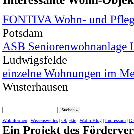
FONTIVA Wohn- und Pflege
Potsdam
ASB Seniorenwohnanlage 
Ludwigsfelde
einzelne Wohnungen im Me
Wusterhausen
Wohnformen
|
Wissenswertes
|
Objekte
|
Wohn-Blog
|
Impressum
|
Da
Ein Projekt des Förderver