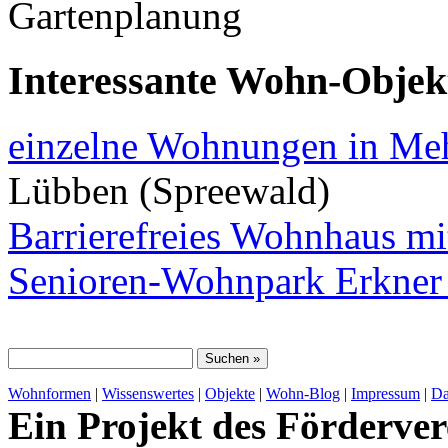
Gartenplanung
Interessante Wohn-Objekt
einzelne Wohnungen in Meh
Lübben (Spreewald)
Barrierefreies Wohnhaus m
Senioren-Wohnpark Erkne
Wohnformen
|
Wissenswertes
|
Objekte
|
Wohn-Blog
|
Impressum
|
Da
Ein Projekt des Förderver