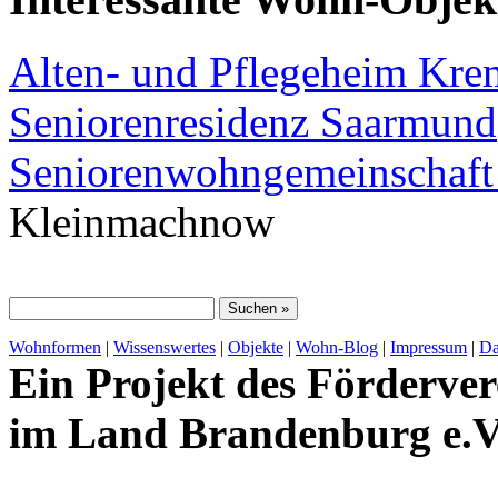
Alten- und Pflegeheim Kr
Seniorenresidenz Saarmund
Seniorenwohngemeinschaft
Kleinmachnow
Wohnformen
|
Wissenswertes
|
Objekte
|
Wohn-Blog
|
Impressum
|
Da
Ein Projekt des Förderver
im Land Brandenburg e.V