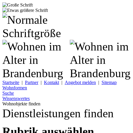
Startseite
|
Partner
|
Kontakt
|
Angebot melden
|
Sitemap
Wohnformen
Suche
Wissenswertes
Wohnobjekte finden
Dienstleistungen finden
Rubrik auswählen