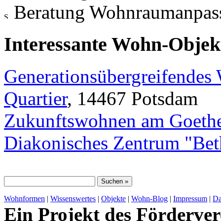
Beratung Wohnraumanpas
Interessante Wohn-Objekt
Generationsübergreifendes
Quartier
, 14467 Potsdam
Zukunftswohnen am Goethe
Diakonisches Zentrum "Bet
Wohnformen
|
Wissenswertes
|
Objekte
|
Wohn-Blog
|
Impressum
|
Da
Ein Projekt des Förderver