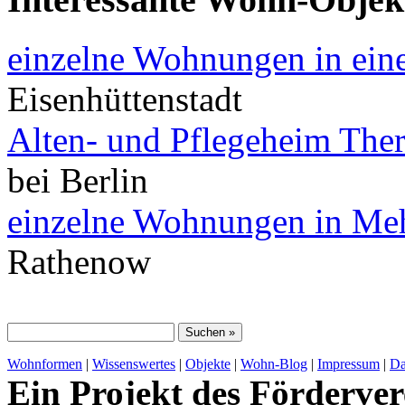
einzelne Wohnungen in ein
Eisenhüttenstadt
Alten- und Pflegeheim The
bei Berlin
einzelne Wohnungen in Meh
Rathenow
Wohnformen
|
Wissenswertes
|
Objekte
|
Wohn-Blog
|
Impressum
|
Da
Ein Projekt des Förderver