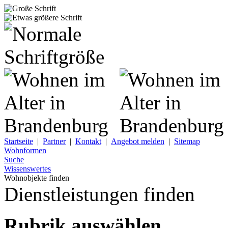
Startseite
|
Partner
|
Kontakt
|
Angebot melden
|
Sitemap
Wohnformen
Suche
Wissenswertes
Wohnobjekte finden
Dienstleistungen finden
Rubrik auswählen