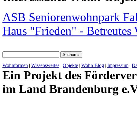
ASB Seniorenwohnpark Fal
Haus "Frieden" - Betreute
Wohnformen
|
Wissenswertes
|
Objekte
|
Wohn-Blog
|
Impressum
|
Da
Ein Projekt des Förderver
im Land Brandenburg e.V