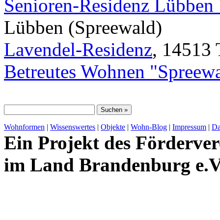
Senioren-Residenz Lübben
Lübben (Spreewald)
Lavendel-Residenz
, 14513 
Betreutes Wohnen "Spreew
Wohnformen
|
Wissenswertes
|
Objekte
|
Wohn-Blog
|
Impressum
|
Da
Ein Projekt des Förderver
im Land Brandenburg e.V