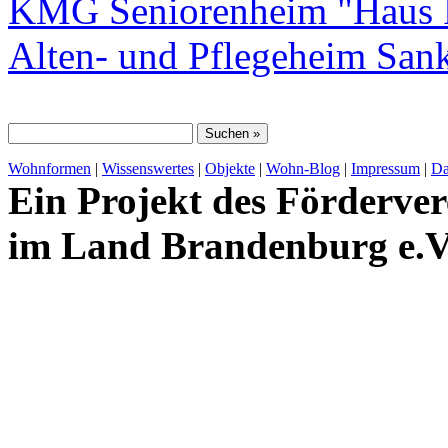
KMG Seniorenheim "Haus 
Alten- und Pflegeheim San
Wohnformen
|
Wissenswertes
|
Objekte
|
Wohn-Blog
|
Impressum
|
Da
Ein Projekt des Förderver
im Land Brandenburg e.V