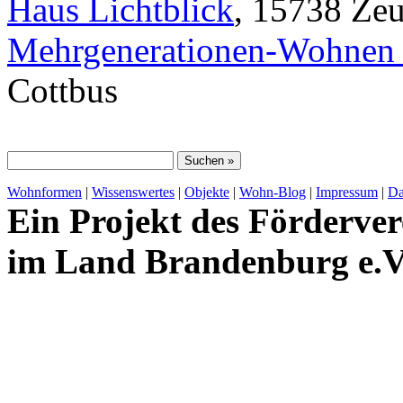
Haus Lichtblick
, 15738 Ze
Mehrgenerationen-Wohnen 
Cottbus
Wohnformen
|
Wissenswertes
|
Objekte
|
Wohn-Blog
|
Impressum
|
Da
Ein Projekt des Förderver
im Land Brandenburg e.V