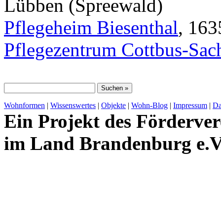
Lübben (Spreewald)
Pflegeheim Biesenthal
, 163
Pflegezentrum Cottbus-Sac
Wohnformen
|
Wissenswertes
|
Objekte
|
Wohn-Blog
|
Impressum
|
Da
Ein Projekt des Förderver
im Land Brandenburg e.V